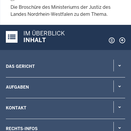
Die Broschüre des Ministeriums der Justiz des
Landes Nordrhein-Westfalen zu dem Thema.
IM ÜBERBLICK
Justiz-Portal im Überblick:
INHALT
DAS GERICHT
AUFGABEN
KONTAKT
RECHTS-INFOS