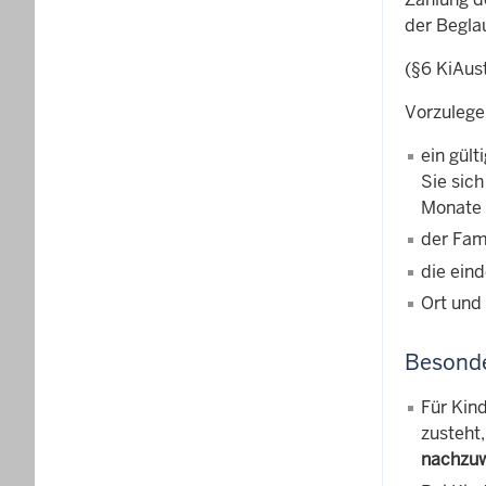
der Begla
(§6 KiAus
Vorzuleg
ein gült
Sie sich
Monate 
der Fam
die ein
Ort und
Besonde
Für Kin
zusteht
nachzuw