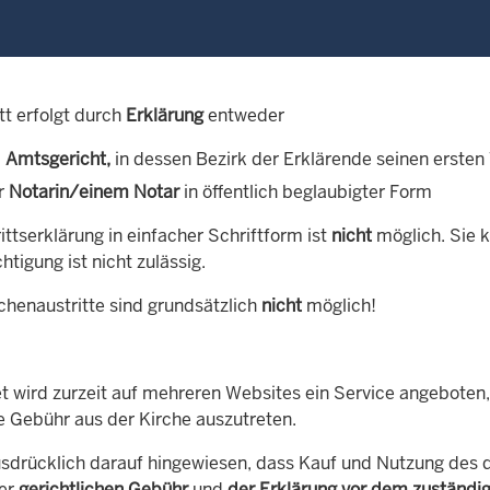
tt erfolgt durch
Erklärung
entweder
m
Amtsgericht,
in dessen Bezirk der Erklärende seinen ersten
er
Notarin/einem Notar
in öffentlich beglaubigter Form
ittserklärung in einfacher Schriftform ist
nicht
möglich. Sie 
tigung ist nicht zulässig.
chenaustritte sind grundsätzlich
nicht
möglich!
et wird zurzeit auf mehreren Websites ein Service angeboten,
e Gebühr aus der Kirche auszutreten.
usdrücklich darauf hingewiesen, dass Kauf und Nutzung des
der
gerichtlichen Gebühr
und
der Erklärung vor dem zuständi