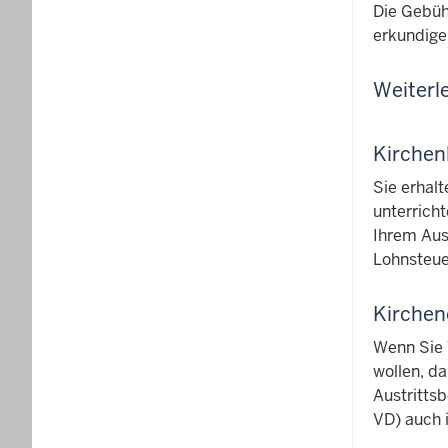
Die Gebühr
erkundige
Weiterl
Kirchen
Sie erhal
unterrich
Ihrem Aus
Lohnsteu
Kirche
Wenn Sie 
wollen, d
Austrittsb
VD) auch 