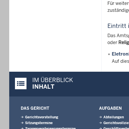
Für weite
zuständig
Eintritt
Das Amtsge
oder
Reli
Eletro
Auf die
IM ÜBERBLICK
Justiz-Portal im Überblick:
INHALT
DAS GERICHT
AUFGABEN
Gerichtsvorstellung
Abteilungen
Sitzungstermine
Gerichtsvollzi
Zwangsversteigerungstermine
Geschäftsverte