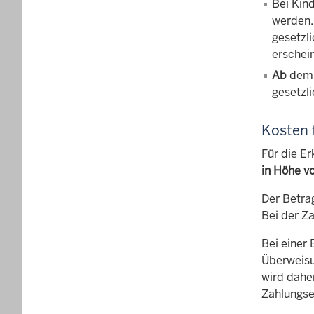
Bei Kin
werden.
gesetzl
erschei
Ab
dem 
gesetzli
Kosten 
Für die E
in Höhe v
Der Betrag
Bei der Za
Bei einer
Überweisun
wird dahe
Zahlungsei