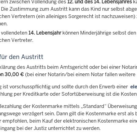
dern zwischen Vollendung des
12. und des 14. Lebensjahres
ka
 Die Zustimmung zum Austritt kann das Kind nur selbst ab
ichen Vertretern (ein alleiniges Sorgerecht ist nachzuweisen
nen.
vollendeten
14. Lebensjahr
können Minderjährige selbst den 
chen Vertreter.
für den Austritt
rklärung des Austritts beim Amtsgericht oder bei einer Notar
on 30,00 €
(bei einer Notarin/bei einem Notar fallen weitere
 ist vorschusspflichtig und sollte durch den Erwerb einer
el
hlung per Kreditkarte oder Sofortüberweisung ist die Kosten
 Bezahlung der Kostenmarke mittels „Standard“ Überweisung
gswege verzögert sein. Dann gilt die Kostenmarke erst als b
r empfohlen, beim Kauf der elektronischen Kostenmarke ein
ngang bei der Justiz unterrichtet zu werden.