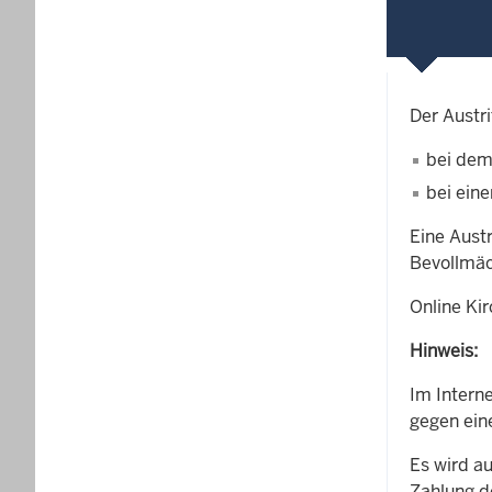
Der Austri
bei de
bei ein
Eine Austr
Bevollmäch
Online Kir
Hinweis:
Im Intern
gegen ein
Es wird a
Zahlung 