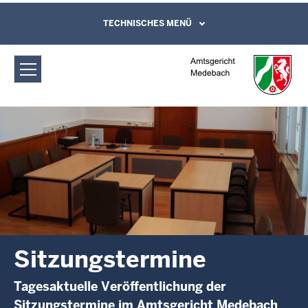
Direkt zum Inhalt
Amtsgericht Medebach:
TECHNISCHES MENÜ
Leichte Sprache, Gebärdensprachenvideo
und Kontaktformular
Sitzungstermine
Sitzungstermine
Tagesaktuelle Veröffentlichung der
Sitzungstermine im Amtsgericht Medebach