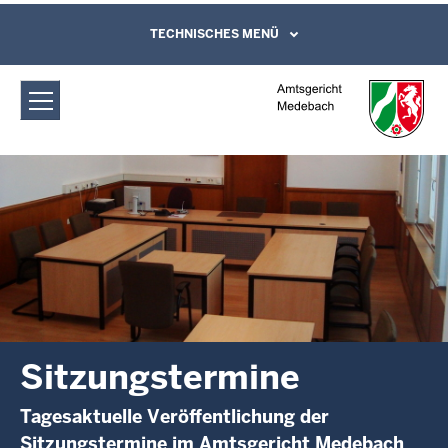
Direkt zum Inhalt
Amtsgericht Medebach:
TECHNISCHES MENÜ
Leichte Sprache, Gebärdensprachenvideo
und Kontaktformular
Sitzungstermine
Sitzungstermine
Tagesaktuelle Veröffentlichung der
Sitzungstermine im Amtsgericht Medebach